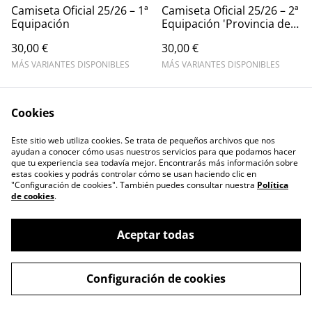
Camiseta Oficial 25/26 – 1ª
Camiseta Oficial 25/26 – 2ª
Equipación
Equipación 'Provincia de
Cádiz'
30,00 €
30,00 €
MÁS VARIANTES DISPONIBLES
MÁS VARIANTES DISPONIBLES
Cookies
Este sitio web utiliza cookies. Se trata de pequeños archivos que nos
ayudan a conocer cómo usas nuestros servicios para que podamos hacer
que tu experiencia sea todavía mejor. Encontrarás más información sobre
Contacta con
Términos legales
estas cookies y podrás controlar cómo se usan haciendo clic en
nosotros
"Configuración de cookies". También puedes consultar nuestra
Política
Política de Privacidad
Política de cookies
de cookies
.
Aceptar todas
©
2026
CD Virgili Cádiz - Tienda Oficial
Configuración de cookies
powered by